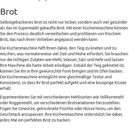
Brot
Selbstgebackenes Brot ist nicht nur lecker, sondern auch viel gesünder
als das im Supermarkt gekaufte Brot. Mit einer Küchenmaschine können
Sie den Prozess deutlich vereinfachen und profitieren von frischem
Brot, das nach Ihren Vorlieben angepasst werden kann.
Die Küchenmaschine hilft Ihnen dabei, den Teig zu kneten und zu
mischen, was normalerweise viel Zeit und Mühe erfordert. Sie brauchen
nur die richtigen Zutaten wie Mehl, Wasser, Salz und Hefe und lassen
Ihre Maschine die harte Arbeit erledigen. Sobald der Teig geknetet ist,
können Sie ihn in Ihre gewünschte Form bringen und im Ofen backen.
Die Küchenmaschine ermöglicht eine gleichmäßige Textur und
Konsistenz, so dass Ihr Brot perfekt aufgeht und eine knusprige Kruste
erhält.
Experimentieren Sie mit verschiedenen Mehlsorten wie Vollkornmehl
oder Roggenmehl, um verschiedenen Brotvariationen herzustellen.
Fügen Sie Gewürze, getrocknete Früchte oder Nüsse hinzu, um den
Geschmack anzupassen. Ihre Küchenmaschine unterstützt Sie dabei,
jedes Mal ein perfektes Brot zu backen.